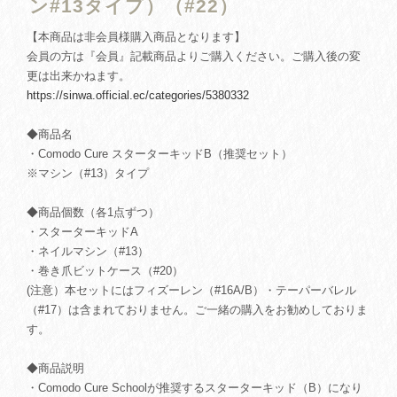
ン#13タイプ）（#22）
【本商品は非会員様購入商品となります】
会員の方は『会員』記載商品よりご購入ください。ご購入後の変
更は出来かねます。
https://sinwa.official.ec/categories/5380332
◆商品名
・Comodo Cure スターターキッドB（推奨セット）
※マシン（#13）タイプ
◆商品個数（各1点ずつ）
・スターターキッドA
・ネイルマシン（#13）
・巻き爪ビットケース（#20）
(注意）本セットにはフィズーレン（#16A/B）・テーパーバレル
（#17）は含まれておりません。ご一緒の購入をお勧めしておりま
す。
◆商品説明
・Comodo Cure Schoolが推奨するスターターキッド（B）になり