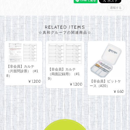
通報する
RELATED ITEMS
☆真和グループの関連商品☆
【非会員】カルテ
【非会員】カルテ
（片面問診票）（#1
（両面記録用）（#1
8）
9）
¥1,200
【非会員】ビットケ
¥1,200
ース（#20）
¥660