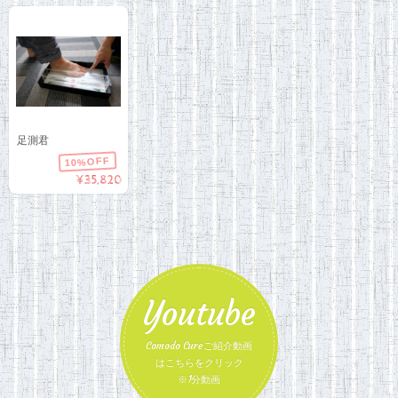
足測君
10%OFF
¥35,820
Youtube
Comodo Cureご紹介動画
はこちらをクリック
※1分動画