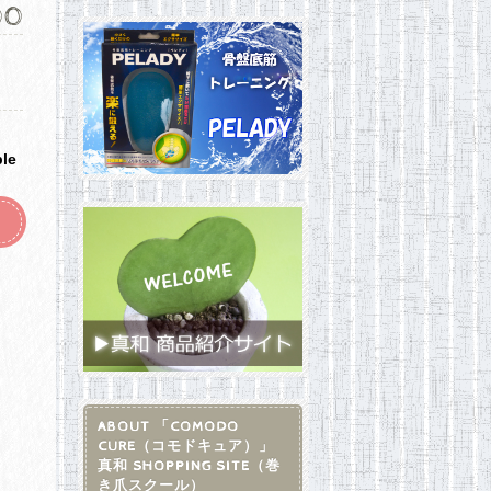
00
ble
ABOUT 「COMODO
CURE（コモドキュア）」
真和 SHOPPING SITE（巻
き爪スクール）