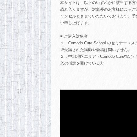
本サイトは、以下のいずれかに該当する方
恐れ入りますが、対象外のお客様によるご
ャンセルとさせていただいております。予
い申し上げます。
■ ご購入対象者
１．Comodo Cure School のセミナ
※受講された講師や会場は問いません。
２．中部地区エリア（Comodo Cure指
入の指定を受けている方