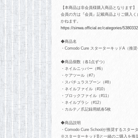
【本商品は非会員様購入商品となります】
会員の方は『会員』記載商品よりご購入く
かねます。
https://sinwa.official.ec/categories/5380332
◆商品名
・Comodo Cure スターターキッドA（推
◆商品個数（各1点ずつ）
・ネイルニッパー（#6）
・ケアツール（#7）
・スパチュラスプーン（#8）
・ネイルファイル（#10）
・ブロックファイル（#11）
・ネイルブラシ（#12）
・カルテ／爪記録用紙各5枚
◆商品説明
・Comodo Cure Schoolが推奨する
※スターターキッドBと一緒のご購入を推