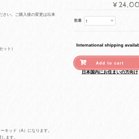
¥24,0
ださい。ご購入後の変更は出来
数量
International shipping availa
奨セット）
Add to cart
日本国内にお住まいの方向け
スターターキッド（A）になります。
奨します。