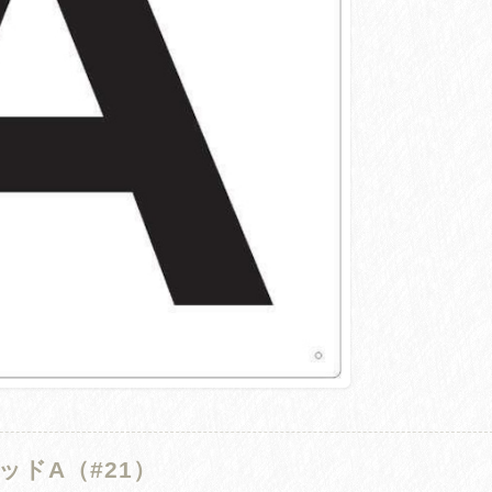
ドA（#21）